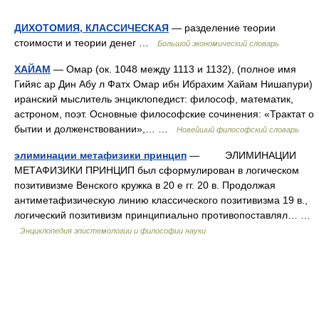
ДИХОТОМИЯ, КЛАССИЧЕСКАЯ
— разделение теории
стоимости и теории денег …
Большой экономический словарь
ХАЙАМ
— Омар (ок. 1048 между 1113 и 1132), (полное имя
Гийяс ар Дин Абу л Фатх Омар ибн Ибрахим Хайам Нишапури)
иранский мыслитель энциклопедист: философ, математик,
астроном, поэт. Основные философские сочинения: «Трактат о
бытии и долженствовании»,… …
Новейший философский словарь
элиминации метафизики принцип
— ЭЛИМИНАЦИИ
МЕТАФИЗИКИ ПРИНЦИП был сформулирован в логическом
позитивизме Венского кружка в 20 е гг. 20 в. Продолжая
антиметафизическую линию классического позитивизма 19 в.,
логический позитивизм принципиально противопоставлял… …
Энциклопедия эпистемологии и философии науки